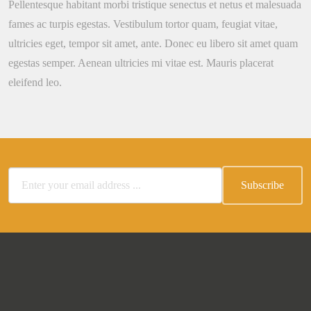
Pellentesque habitant morbi tristique senectus et netus et malesuada
fames ac turpis egestas. Vestibulum tortor quam, feugiat vitae,
ultricies eget, tempor sit amet, ante. Donec eu libero sit amet quam
egestas semper. Aenean ultricies mi vitae est. Mauris placerat
eleifend leo.